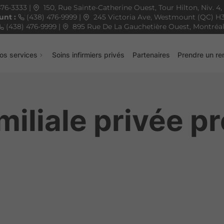
|
476-3333
150, Rue Sainte-Catherine Ouest,
Tour Hilton, Niv. 4, 
nt :
|
(438) 476-9999
245 Victoria Ave,
Westmount (QC)
H
|
(438) 476-9999
895 Rue De La Gauchetière Ouest,
Montréal
os services
Soins infirmiers privés
Partenaires
Prendre un r
iliale privée p