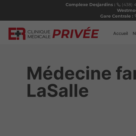
Complexe Desjardins :
(438) 
Westmou
Gare Centrale :
Accueil
N
Médecine fam
LaSalle