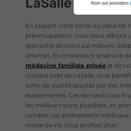
LaSalle
from our providers
En plaçant votre santé au cœur de 
préoccupations, nous vous offrons 
approche de soins sur mesure, adap
attentes. En choisissant le service d
médecine familiale privée
de no
clinique près de LaSalle, vous bénéfi
soins de qualité assurés par des mé
expérimentés. Ces derniers vous fo
les meilleurs soins possibles, en pr
compte vos antécédents médicaux e
mode de vie. Vous profitez d'un