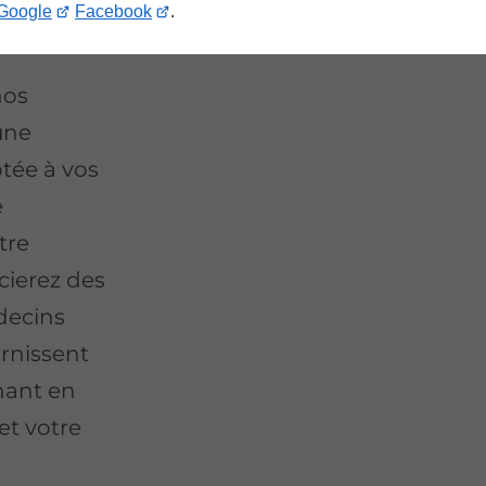
Google
Facebook
.
nos
une
tée à vos
e
tre
cierez des
decins
urnissent
enant en
t votre