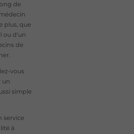
long de
n médecin
e plus, que
l ou d'un
ecins de
ner.
dez-vous
r un
ussi simple
 service
ité à