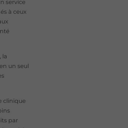
un service
nés à ceux
aux
anté
 la
 en un seul
es
 clinique
oins
its par