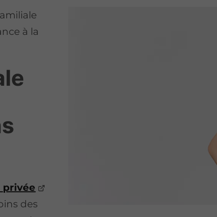
amiliale
ance à la
ale
ns
 privée
soins des