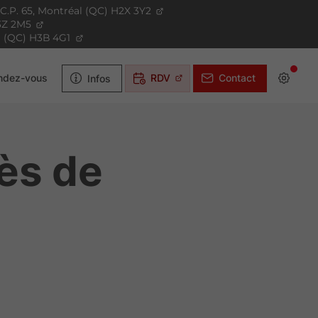
C.P. 65,
Montréal (QC)
H2X 3Y2
3Z 2M5
 (QC)
H3B 4G1
Infos
RDV
Contact
endez-vous
rès de