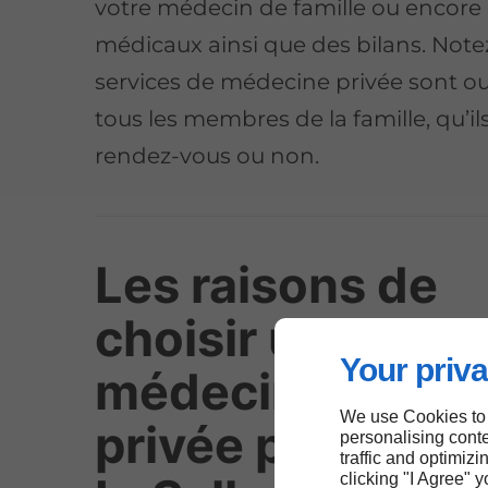
votre médecin de famille ou encore 
médicaux ainsi que des bilans. Not
services de médecine privée sont ou
tous les membres de la famille, qu’il
rendez-vous ou non.
Les raisons de
choisir une
Your priva
médecine famili
We use Cookies to
privée près de
personalising conte
traffic and optimizi
clicking "I Agree" 